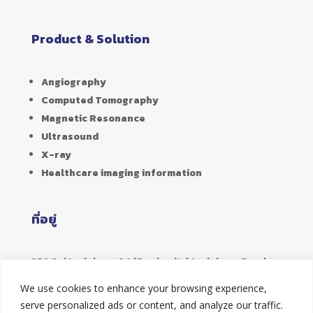
Product & Solution
Angiography
Computed Tomography
Magnetic Resonance
Ultrasound
X-ray
Healthcare imaging information
ที่อยู่
356 Soi Ladphrao 94 (Panjamitr) Ladphrao Road,
Phlabphla,
We use cookies to enhance your browsing experience,
Wangthonglang, Bangkok 10310
serve personalized ads or content, and analyze our traffic.