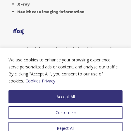
X-ray
Healthcare imaging information
ที่อยู่
356 Soi Ladphrao 94 (Panjamitr) Ladphrao Road,
Phlabphla,
We use cookies to enhance your browsing experience,
Wangthonglang, Bangkok 10310
serve personalized ads or content, and analyze our traffic.
By clicking "Accept All", you consent to our use of
Hotline
cookies.
Cookies Privacy
Tel : 02-9347851
Accept All
Fax : 02-9347331
Customize
E-mail : info@healthcareent.co.th
Copyright © 2019 – HealthCare Enterprises
Reject All