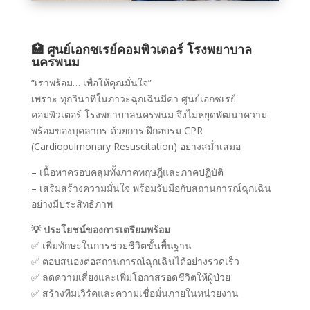
🏥 ศูนย์เอกซเรย์คอมพิวเตอร์ โรงพยาบาล
นครพนม
“เราพร้อม… เพื่อให้คุณมั่นใจ”
เพราะ ทุกวินาทีในภาวะฉุกเฉินมีค่า ศูนย์เอกซเรย์
คอมพิวเตอร์ โรงพยาบาลนครพนม จึงไม่หยุดพัฒนาความ
พร้อมของบุคลากร ด้วยการ ฝึกอบรม CPR
(Cardiopulmonary Resuscitation) อย่างสม่ำเสมอ
– เนื้อหาครอบคลุมทั้งภาคทฤษฎีและภาคปฏิบัติ
– เสริมสร้างความมั่นใจ พร้อมรับมือกับสถานการณ์ฉุกเฉิน
อย่างมีประสิทธิภาพ
💡 ประโยชน์ของการเตรียมพร้อม
✅ เพิ่มทักษะในการช่วยชีวิตขั้นพื้นฐาน
✅ ตอบสนองต่อสถานการณ์ฉุกเฉินได้อย่างรวดเร็ว
✅ ลดความเสี่ยงและเพิ่มโอกาสรอดชีวิตให้ผู้ป่วย
✅ สร้างทีมเวิร์คและความเชื่อมั่นภายในหน่วยงาน