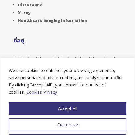
Ultrasound
X-ray
Healthcare imaging information
ที่อยู่
356 Soi Ladphrao 94 (Panjamitr) Ladphrao Road,
Phlabphla,
We use cookies to enhance your browsing experience,
Wangthonglang, Bangkok 10310
serve personalized ads or content, and analyze our traffic.
By clicking "Accept All", you consent to our use of
Hotline
cookies.
Cookies Privacy
Tel : 02-9347851
Accept All
Fax : 02-9347331
Customize
E-mail : info@healthcareent.co.th