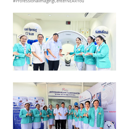
#ProfessionalImagingCenterNEARYou