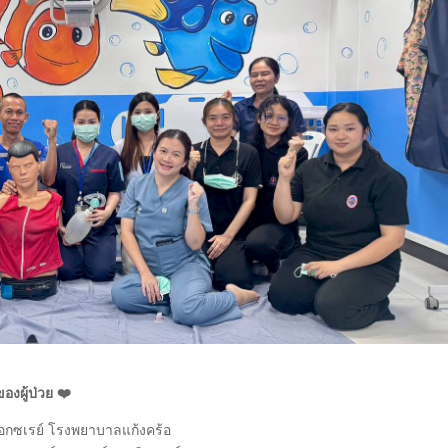
องผู้ป่วย ❤️
กเอกซเรย์ โรงพยาบาลแก้งคร้อ