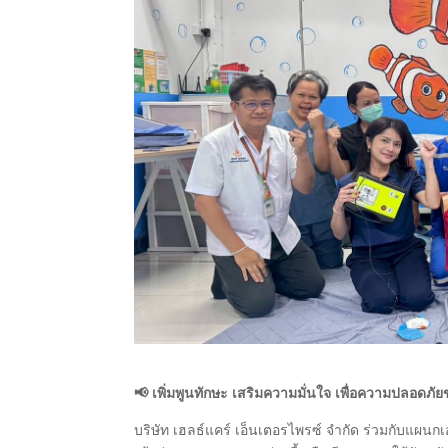
📢 เพิ่มพูนทักษะ เสริมความมั่นใจ เพื่อความปลอดภัยข
บริษัท เฮลธ์แคร์ เอ็นเตอรไพรซ์ จำกัด ร่วมกับแผน