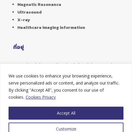
Magnetic Resonance
Ultrasound
X-ray
Healthcare imaging information
ที่อยู่
356 Soi Ladphrao 94 (Panjamitr) Ladphrao Road,
Phlabphla,
We use cookies to enhance your browsing experience,
Wangthonglang, Bangkok 10310
serve personalized ads or content, and analyze our traffic.
By clicking "Accept All", you consent to our use of
Hotline
cookies.
Cookies Privacy
Tel : 02-9347851
Accept All
Fax : 02-9347331
Customize